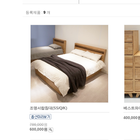
등록제품 :
9
개
조명서랍침대(SS/Q/K)
베스트와
400,000
786,000
원
600,000원