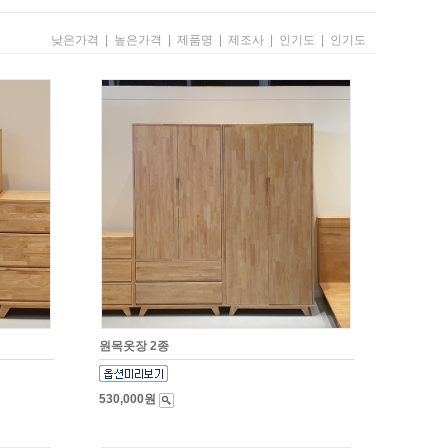
낮은가격
|
높은가격
|
제품명
|
제조사
|
인기도
|
인기도
원목옷장 2종
530,000원