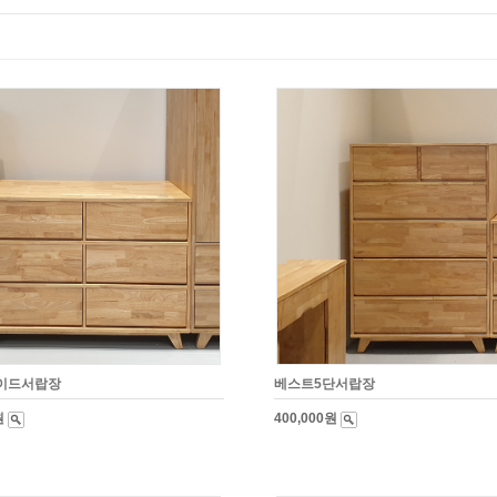
이드서랍장
베스트5단서랍장
원
400,000원