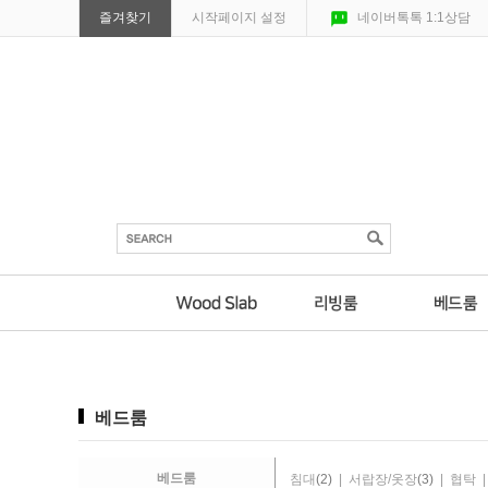
즐겨찾기
시작페이지 설정
네이버톡톡 1:1상담
베드룸
베드룸
침대
(2)
|
서랍장/옷장
(3)
|
협탁
|