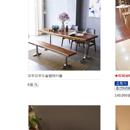
꼬우꼬우드슬랩테이블
★리퍼브
0원
140,000