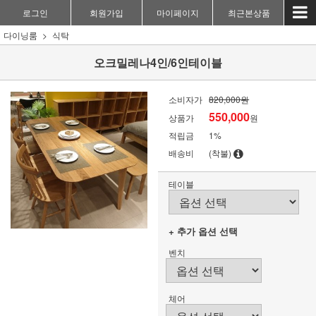
로그인
회원가입
마이페이지
최근본상품
다이닝룸
식탁
오크밀레나4인/6인테이블
소비자가
820,000원
550,000
상품가
원
적립금
1%
배송비
(착불)
테이블
+ 추가 옵션 선택
벤치
체어