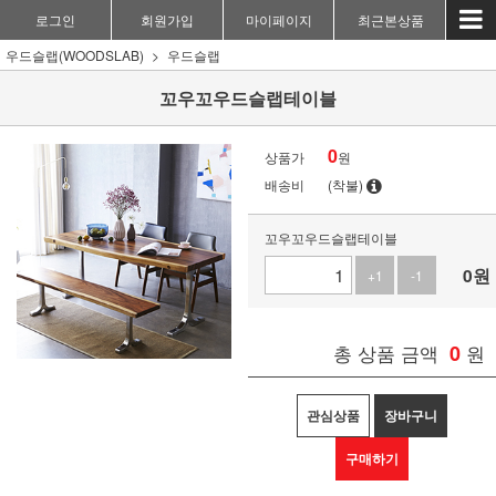
로그인
회원가입
마이페이지
최근본상품
우드슬랩(WOODSLAB)
우드슬랩
꼬우꼬우드슬랩테이블
0
상품가
원
배송비
(착불)
꼬우꼬우드슬랩테이블
0
원
+1
-1
총 상품 금액
0
원
관심상품
장바구니
구매하기