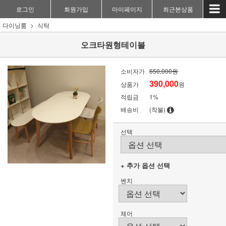
로그인
회원가입
마이페이지
최근본상품
다이닝룸
식탁
오크타원형테이블
소비자가
650,000원
390,000
상품가
원
적립금
1%
배송비
(착불)
선택
+ 추가 옵션 선택
벤치
체어