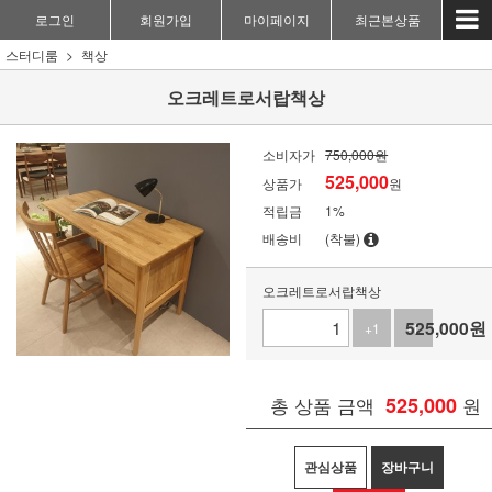
로그인
회원가입
마이페이지
최근본상품
스터디룸
책상
오크레트로서랍책상
소비자가
750,000원
525,000
상품가
원
적립금
1%
배송비
(착불)
오크레트로서랍책상
525,000
원
+1
-1
총 상품 금액
525,000
원
관심상품
장바구니