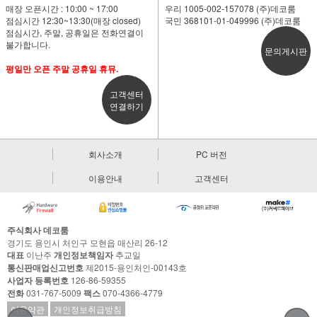
매장 오픈시간 : 10:00 ~ 17:00
우리 1005-002-157078 (주)데코룸
점심시간 12:30~13:30(매장 closed)
국민 368101-01-049996 (주)데코룸
점심시간, 주말, 공휴일은 전화연결이
불가합니다.
문의게시판
평일만 오픈 주말 공휴일 휴뮤.
고객센터
연결하기
회사소개
PC 버전
이용안내
고객센터
주식회사 데코룸
경기도 용인시 처인구 모현읍 매산리 26-12
대표
이난주
개인정보책임자
추교일
통신판매업신고번호
제2015-용인처인-00143호
사업자 등록번호
126-86-59355
전화
031-767-5009
팩스
070-4366-4779
이용약관
개인정보취급방침